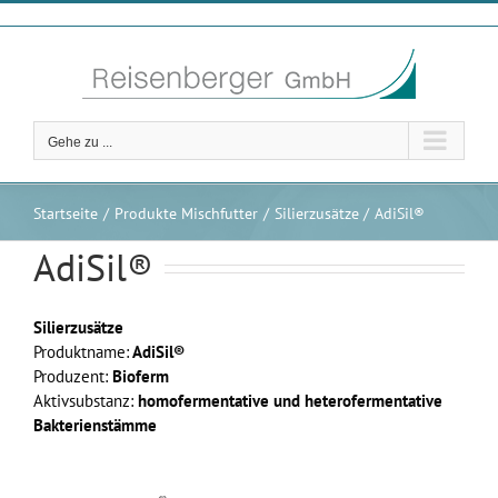
Zum
Inhalt
springen
Gehe zu ...
Startseite
Produkte Mischfutter
Silierzusätze
AdiSil®
AdiSil®
Silierzusätze
Produktname:
AdiSil®
Produzent:
Bioferm
Aktivsubstanz:
homofermentative und heterofermentative
Bakterienstämme