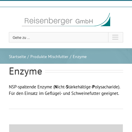
Zum
Inhalt
springen
Gehe zu ...
Startseite
Produkte Mischfutter
Enzyme
Enzyme
NSP-spaltende Enzyme (
N
icht-
S
tärkehältige-
P
olysacharide).
Für den Einsatz im Geflügel- und Schweinefutter geeignet.