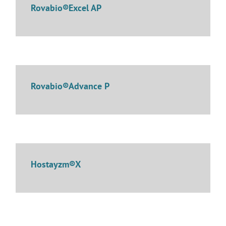
Rovabio®Excel AP
Rovabio®Advance P
Hostayzm®X