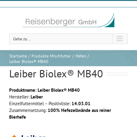
Zum
Inhalt
springen
Gehe zu ...
Startseite
Produkte Mischfutter
Hefen
Leiber Biolex® MB40
Leiber Biolex® MB40
Produktname: Leiber Biolex® MB40
Hersteller:
Leiber
Einzelfuttermittel – Positivliste:
14.03.01
Zusammensetzung:
100% Hefezellwände aus reiner
Bierhefe