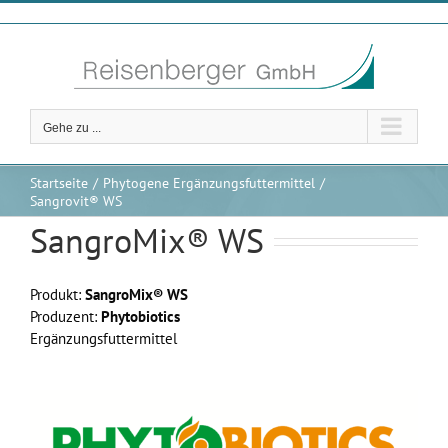
Zum
Inhalt
springen
Gehe zu ...
Startseite
Phytogene Ergänzungsfuttermittel
Sangrovit® WS
SangroMix® WS
Produkt:
SangroMix® WS
Produzent:
Phytobiotics
Ergänzungsfuttermittel